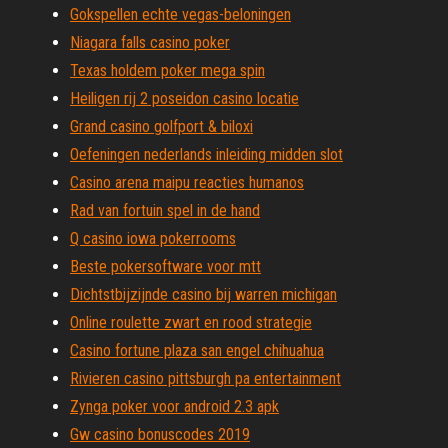
Gokspellen echte vegas-beloningen
Niagara falls casino poker
Texas holdem poker mega spin
Heiligen rij 2 poseidon casino locatie
Grand casino golfport & biloxi
Oefeningen nederlands inleiding midden slot
Casino arena maipu reacties humanos
Rad van fortuin spel in de hand
Q casino iowa pokerrooms
Beste pokersoftware voor mtt
Dichtstbijzijnde casino bij warren michigan
Online roulette zwart en rood strategie
Casino fortune plaza san engel chihuahua
Rivieren casino pittsburgh pa entertainment
Zynga poker voor android 2.3 apk
Gw casino bonuscodes 2019