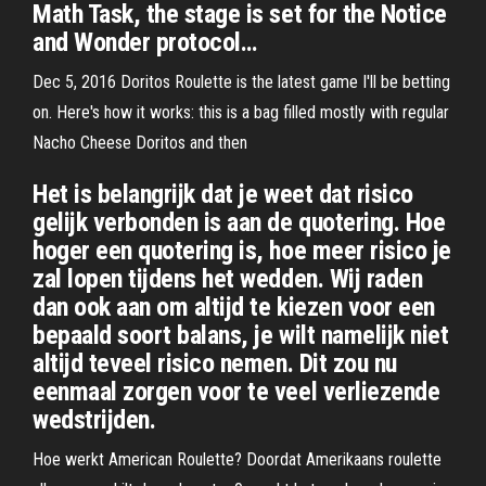
Math Task, the stage is set for the Notice
and Wonder protocol…
Dec 5, 2016 Doritos Roulette is the latest game I'll be betting
on. Here's how it works: this is a bag filled mostly with regular
Nacho Cheese Doritos and then
Het is belangrijk dat je weet dat risico
gelijk verbonden is aan de quotering. Hoe
hoger een quotering is, hoe meer risico je
zal lopen tijdens het wedden. Wij raden
dan ook aan om altijd te kiezen voor een
bepaald soort balans, je wilt namelijk niet
altijd teveel risico nemen. Dit zou nu
eenmaal zorgen voor te veel verliezende
wedstrijden.
Hoe werkt American Roulette? Doordat Amerikaans roulette