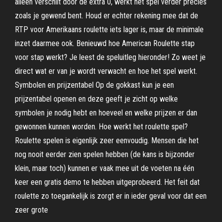
alleen verschilt door de extra 0, werkt het spel verder precies
zoals je gewend bent. Houd er echter rekening mee dat de
RTP voor Amerikaans roulette iets lager is, maar de minimale
inzet daarmee ook. Benieuwd hoe American Roulette stap
voor stap werkt? Je leest de speluitleg hieronder! Zo weet je
direct wat er van je wordt verwacht en hoe het spel werkt.
Symbolen en prijzentabel Op de gokkast kun je een
prijzentabel openen en deze geeft je zicht op welke
symbolen je nodig hebt en hoeveel en welke prijzen er dan
gewonnen kunnen worden. Hoe werkt het roulette spel?
Roulette spelen is eigenlijk zeer eenvoudig. Mensen die het
nog nooit eerder zien spelen hebben (de kans is bijzonder
klein, maar toch) kunnen er vaak mee uit de voeten na één
keer een gratis demo te hebben uitgeprobeerd. Het feit dat
roulette zo toegankelijk is zorgt er in ieder geval voor dat een
zeer grote