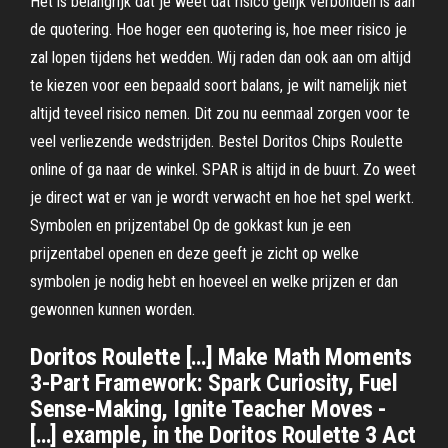
Het is belangrijk dat je weet dat risico gelijk verbonden is aan
de quotering. Hoe hoger een quotering is, hoe meer risico je
zal lopen tijdens het wedden. Wij raden dan ook aan om altijd
te kiezen voor een bepaald soort balans, je wilt namelijk niet
altijd teveel risico nemen. Dit zou nu eenmaal zorgen voor te
veel verliezende wedstrijden. Bestel Doritos Chips Roulette
online of ga naar de winkel. SPAR is altijd in de buurt. Zo weet
je direct wat er van je wordt verwacht en hoe het spel werkt.
Symbolen en prijzentabel Op de gokkast kun je een
prijzentabel openen en deze geeft je zicht op welke
symbolen je nodig hebt en hoeveel en welke prijzen er dan
gewonnen kunnen worden.
Doritos Roulette […] Make Math Moments
3-Part Framework: Spark Curiosity, Fuel
Sense-Making, Ignite Teacher Moves -
[…] example, in the Doritos Roulette 3 Act