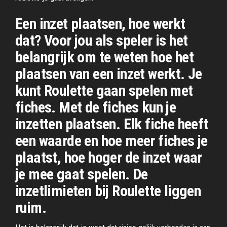
Een inzet plaatsen, hoe werkt
dat? Voor jou als speler is het
belangrijk om te weten hoe het
plaatsen van een inzet werkt. Je
kunt Roulette gaan spelen met
fiches. Met de fiches kun je
inzetten plaatsen. Elk fiche heeft
een waarde en hoe meer fiches je
plaatst, hoe hoger de inzet waar
je mee gaat spelen. De
inzetlimieten bij Roulette liggen
ruim.