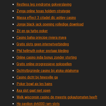
Restless leg syndrome gokverslaving
Zynga online texas holdem-strategie
Massa effect 3 citadel dlc ashley casino
Jonge black jack opening volledige download
Zit en ga turbo poker
Casino bahia principe riviera maya
Gratis slots geen internetverbinding
Phil hellmuth poker snotaap kleding
Online casino india bonus zonder storting
Gratis online progressieve gokspellen
Dichtstbijzijnde casino bij atoka oklahoma
Casino dicht bij hinesville ga
Poker bowl aix les bains
Axa slot gaat niet open
Welk wisconsin casino de meeste gokautomaten heeft
Hp pavilion dv6000 ram-slots