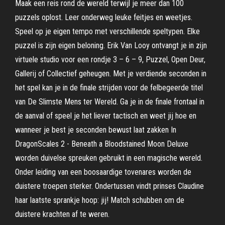
Maak een reis rond de wereld terwijl je meer dan 100
puzzels oplost. Leer onderweg leuke feitjes en weetjes.
Speel op je eigen tempo met verschillende speltypen. Elke
puzzel is zijn eigen beloning. Erik Van Looy ontvangt je in zijn
virtuele studio voor een rondje 3 – 6 – 9, Puzzel, Open Deur,
Gallerij of Collectief geheugen. Met je verdiende seconden in
het spel kan je in de finale strijden voor de felbegeerde titel
van De Slimste Mens ter Wereld. Ga je in de finale frontaal in
de aanval of speel je het liever tactisch en weet jij hoe en
wanneer je best je seconden bewust laat zakken In
DragonScales 2 - Beneath a Bloodstained Moon Deluxe
worden duivelse spreuken gebruikt in een magische wereld.
Onder leiding van een boosaardige tovenares worden de
duistere troepen sterker. Ondertussen vindt prinses Claudine
haar laatste sprankje hoop: jij! Match schubben om de
duistere krachten af te weren.