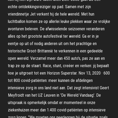
echte ontdekkingsreiziger op pad. Samen met zijn
vriendinnetje Jet verkent hij de hele wereld. Met hun
luchtballon komen ze op allerlei leuke plekken waar ze vrolijke
avonturen beleven. De afwisselende seizoenen veranderen
alles op het grootste autofestival ter wereld. Ga er in je
eentje op uit of nodig anderen uit om het prachtige en
historische Groot-Brittannië te verkennen in een gedeelde
open wereld. Verzamel meer dan 450 auto's, pas ze aan en
trap ze op de staart. Race, stunt, creëer en verken: jij bepaalt
hoe je uitgroeit tot een Horizon Superstar. Nov 13, 2020 · 600
tot 800 covid-patiënten: meer kunnen de afdelingen
intensieve zorg in ons land niet aan. Dat zegt intensivist Geert
Meyfroidt van het UZ Leuven in 'De Wereld Vandaag'. De
uitspraak is opmerkelijk omdat er momenteel in onze
ziekenhuizen meer dan 1.400 covid-patiënten op intensieve
zorg liggen. "We moeten ons neerleggen bij de situatie zoals