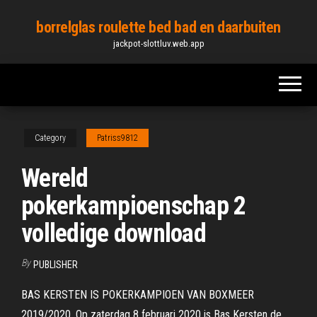
Skip
borrelglas roulette bed bad en daarbuiten
to
jackpot-slottluv.web.app
the
content
Category
Patriss9812
Wereld
pokerkampioenschap 2
volledige download
By
PUBLISHER
BAS KERSTEN IS POKERKAMPIOEN VAN BOXMEER
2019/2020. Op zaterdag 8 februari 2020 is Bas Kersten de