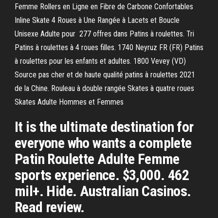
Femme Rollers en Ligne en Fibre de Carbone Confortables
Inline Skate 4 Roues à Une Rangée à Lacets et Boucle
Unisexe Adulte pour 277 offres dans Patins à roulettes. Tri
Patins à roulettes à 4 roues filles. 1740 Neyruz FR (FR) Patins
à roulettes pour les enfants et adultes. 1800 Vevey (VD)
Source pas cher et de haute qualité patins à roulettes 2021
de la Chine. Rouleau à double rangée Skates à quatre roues
Skates Adulte Hommes et Femmes
It is the ultimate destination for
everyone who wants a complete
Patin Roulette Adulte Femme
sports experience. $3,000. 462
mil+. Hide. Australian Casinos.
Read review.