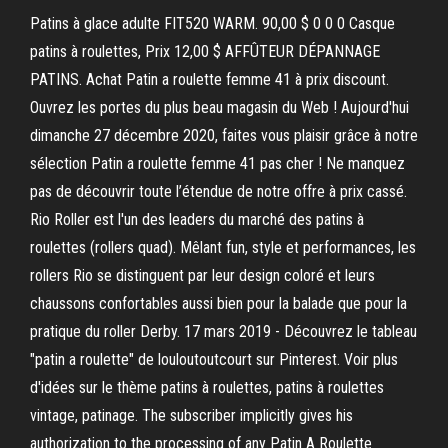
Patins à glace adulte FIT520 WARM. 90,00 $ 0 0 0 Casque
patins à roulettes, Prix 12,00 $ AFFÛTEUR DÉPANNAGE
PATINS. Achat Patin a roulette femme 41 à prix discount.
Ouvrez les portes du plus beau magasin du Web ! Aujourd'hui
dimanche 27 décembre 2020, faites vous plaisir grâce à notre
sélection Patin a roulette femme 41 pas cher ! Ne manquez
pas de découvrir toute l’étendue de notre offre à prix cassé.
Rio Roller est l'un des leaders du marché des patins à
roulettes (rollers quad). Mêlant fun, style et performances, les
rollers Rio se distinguent par leur design coloré et leurs
chaussons confortables aussi bien pour la balade que pour la
pratique du roller Derby. 17 mars 2019 - Découvrez le tableau
"patin a roulette" de louloutoutcourt sur Pinterest. Voir plus
d'idées sur le thème patins à roulettes, patins à roulettes
vintage, patinage. The subscriber implicitly gives his
authorization to the processing of any Patin A Roulette