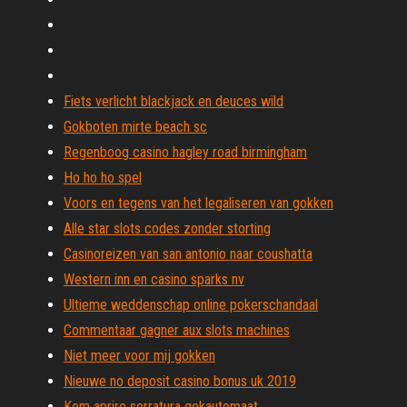
Fiets verlicht blackjack en deuces wild
Gokboten mirte beach sc
Regenboog casino hagley road birmingham
Ho ho ho spel
Voors en tegens van het legaliseren van gokken
Alle star slots codes zonder storting
Casinoreizen van san antonio naar coushatta
Western inn en casino sparks nv
Ultieme weddenschap online pokerschandaal
Commentaar gagner aux slots machines
Niet meer voor mij gokken
Nieuwe no deposit casino bonus uk 2019
Kom aprire serratura gokautomaat