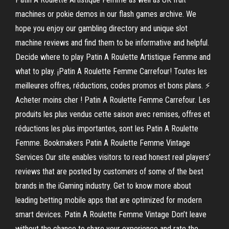
machines or pokie demos in our flash games archive. We
hope you enjoy our gambling directory and unique slot
machine reviews and find them to be informative and helpful.
Decide where to play Patin A Roulette Artistique Femme and
what to play. ¡Patin A Roulette Femme Carrefour! Toutes les
meilleures offres, réductions, codes promos et bons plans. ⚡️
Acheter moins cher ! Patin A Roulette Femme Carrefour. Les
produits les plus vendus cette saison avec remises, offres et
réductions les plus importantes, sont les Patin A Roulette
Femme. Bookmakers Patin A Roulette Femme Vintage
Services Our site enables visitors to read honest real players’
reviews that are posted by customers of some of the best
brands in the iGaming industry. Get to know more about
leading betting mobile apps that are optimized for modern
smart devices. Patin A Roulette Femme Vintage Don’t leave
without the chance to share your experience and rate the