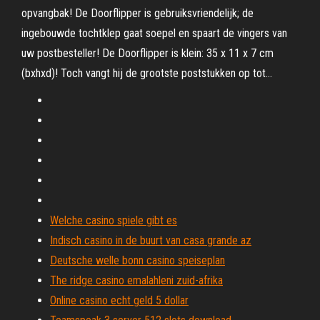
opvangbak! De Doorflipper is gebruiksvriendelijk; de
ingebouwde tochtklep gaat soepel en spaart de vingers van
uw postbesteller! De Doorflipper is klein: 35 x 11 x 7 cm
(bxhxd)! Toch vangt hij de grootste poststukken op tot…
Welche casino spiele gibt es
Indisch casino in de buurt van casa grande az
Deutsche welle bonn casino speiseplan
The ridge casino emalahleni zuid-afrika
Online casino echt geld 5 dollar