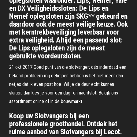
oplegsloten waaronder: Lips, Nemef, Yale
en DX Veiligheidssloten: De Lips en
Nemef oplegsloten zijn SKG** gekeurd en
daardoor ook de meest veilige keuze. Ook
met kerntrekbeveiliging leverbaar voor
extra veiligheid. Altijd een passend slot:
De Lips oplegsloten zijn de meest
gebruikte voordeursloten.
21 okt 2017 Goed punt van die slotvanger; da's inderdaad een
bekend probleem mij geholpen hebben is het niet meer dan
netjes dat ik even post hoe Wil je de deur echt kunnen
sluiten, dan kies je voor een dag- en nachtslot. Bekijk ons
assortiment online of in de bouwmarkt.
Koop uw Slotvangers bij een
professionele groothandel. Ontdek het
ruime aanbod van Slotvangers bij Lecot.