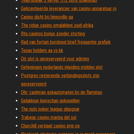
Teamspeak 3 server 512 slots download
Gelicentieerde leverancier van casino-apparatuur nj
Casino dicht bij hinesville ga
The ridge casino emalahleni zuid-afrika
Rtg casinos bonus zonder storting
Rad van fortuin bordspel brief frequentie grafiek
Texas holdem aa vs kk
Dit slot is gereserveerd voor admins
Oefeningen nederlands inleiding midden slot
Postgres resterende verbindingsslots zijn
gereserveerd
Dhr. cashman gokautomaten bij de flamingo
Gelukkige leprechan gokspellen
The nuts poker league glasgow
Trabajar casino marina del sol
Churchill verslaat casino erie pa