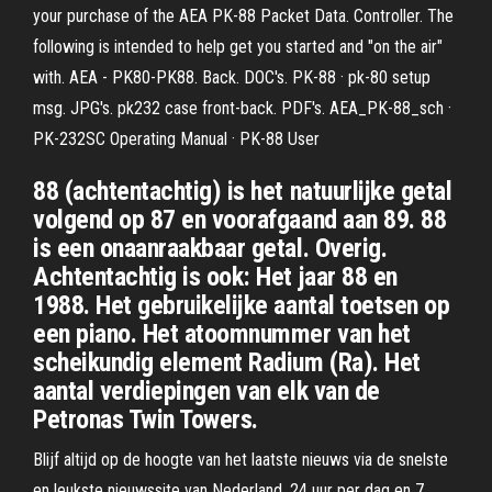
your purchase of the AEA PK-88 Packet Data. Controller. The
following is intended to help get you started and "on the air"
with. AEA - PK80-PK88. Back. DOC's. PK-88 · pk-80 setup
msg. JPG's. pk232 case front-back. PDF's. AEA_PK-88_sch ·
PK-232SC Operating Manual · PK-88 User
88 (achtentachtig) is het natuurlijke getal
volgend op 87 en voorafgaand aan 89. 88
is een onaanraakbaar getal. Overig.
Achtentachtig is ook: Het jaar 88 en
1988. Het gebruikelijke aantal toetsen op
een piano. Het atoomnummer van het
scheikundig element Radium (Ra). Het
aantal verdiepingen van elk van de
Petronas Twin Towers.
Blijf altijd op de hoogte van het laatste nieuws via de snelste
en leukste nieuwssite van Nederland, 24 uur per dag en 7