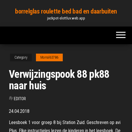
Skip
borrelglas roulette bed bad en daarbuiten
to
jackpot-slottluv.web.app
the
content
Category
Morral63786
Verwijzingspook 88 pk88
naar huis
By
EDITOR
24.04.2018
Leesboek 1 voor groep 8 bij Station Zuid. Geschreven op avi
Plus. Elke instructieles lezen de kinderen in het leesboek. De