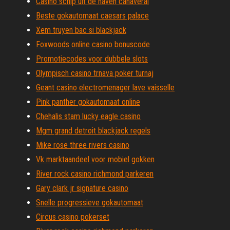
Casino schip uit de haven canaveral
Beste gokautomaat caesars palace
Xem truyen bac si blackjack
Foxwoods online casino bonuscode
Promotiecodes voor dubbele slots
Olympisch casino trnava poker turnaj
Geant casino electromenager lave vaisselle
Pink panther gokautomaat online
Chehalis stam lucky eagle casino
Mgm grand detroit blackjack regels
Mike rose three rivers casino
Vk marktaandeel voor mobiel gokken
River rock casino richmond parkeren
Gary clark jr signature casino
Snelle progressieve gokautomaat
Circus casino pokerset