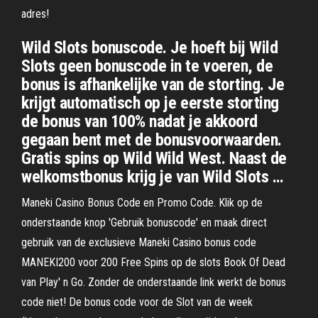
adres!
Wild Slots bonuscode. Je hoeft bij Wild
Slots geen bonuscode in te voeren, de
bonus is afhankelijke van de storting. Je
krijgt automatisch op je eerste storting
de bonus van 100% nadat je akkoord
gegaan bent met de bonusvoorwaarden.
Gratis spins op Wild Wild West. Naast de
welkomstbonus krijg je van Wild Slots …
Maneki Casino Bonus Code en Promo Code. Klik op de
onderstaande knop 'Gebruik bonuscode' en maak direct
gebruik van de exclusieve Maneki Casino bonus code
MANEKI200 voor 200 Free Spins op de slots Book Of Dead
van Play' n Go. Zonder de onderstaande link werkt de bonus
code niet! De bonus code voor de Slot van de week