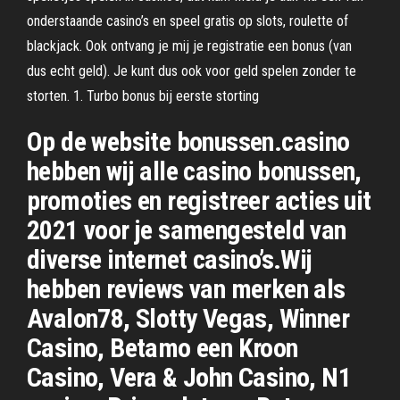
onderstaande casino’s en speel gratis op slots, roulette of
blackjack. Ook ontvang je mij je registratie een bonus (van
dus echt geld). Je kunt dus ook voor geld spelen zonder te
storten. 1. Turbo bonus bij eerste storting
Op de website bonussen.casino
hebben wij alle casino bonussen,
promoties en registreer acties uit
2021 voor je samengesteld van
diverse internet casino’s.Wij
hebben reviews van merken als
Avalon78, Slotty Vegas, Winner
Casino, Betamo een Kroon
Casino, Vera & John Casino, N1