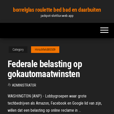
Skip
borrelglas roulette bed bad en daarbuiten
to
jackpot-slottluv.web.app
the
content
Category
Hirschfeld85509
Federale belasting op
gokautomaatwinsten
By
ADMINISTRATOR
WASHINGTON (ANP) - Lobbygroepen waar grote
techbedrijven als Amazon, Facebook en Google lid van zijn,
willen dat een belasting op online reclame in …