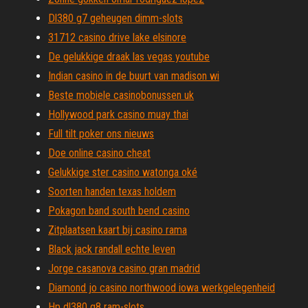
Dl380 g7 geheugen dimm-slots
31712 casino drive lake elsinore
De gelukkige draak las vegas youtube
Indian casino in de buurt van madison wi
Beste mobiele casinobonussen uk
Hollywood park casino muay thai
Full tilt poker ons nieuws
Doe online casino cheat
Gelukkige ster casino watonga oké
Soorten handen texas holdem
Pokagon band south bend casino
Zitplaatsen kaart bij casino rama
Black jack randall echte leven
Jorge casanova casino gran madrid
Diamond jo casino northwood iowa werkgelegenheid
Hp dl380 g8 ram-slots